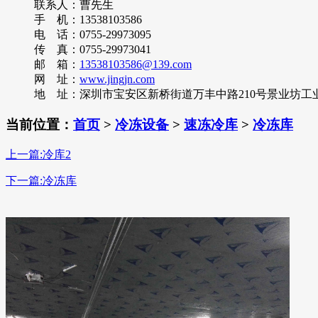
联系人：曹先生
手 机：13538103586
电 话：0755-29973095
传 真：0755-29973041
邮 箱：
13538103586@139.com
网 址：
www.jingjn.com
地 址：深圳市宝安区新桥街道万丰中路210号景业坊工业区
当前位置：
首页
>
冷冻设备
>
速冻冷库
>
冷冻库
上一篇:冷库2
下一篇:冷冻库