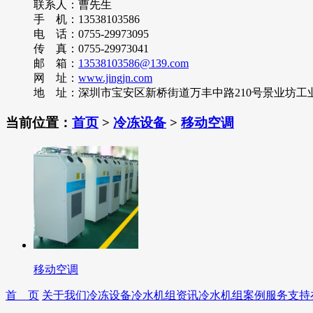
联系人：曹先生
手 机：13538103586
电 话：0755-29973095
传 真：0755-29973041
邮 箱：
13538103586@139.com
网 址：
www.jingjn.com
地 址：深圳市宝安区新桥街道万丰中路210号景业坊工业区
当前位置：
首页
>
冷冻设备
>
移动空调
移动空调
首 页
关于我们
冷冻设备
冷水机组资讯
冷水机组案例
服务支持